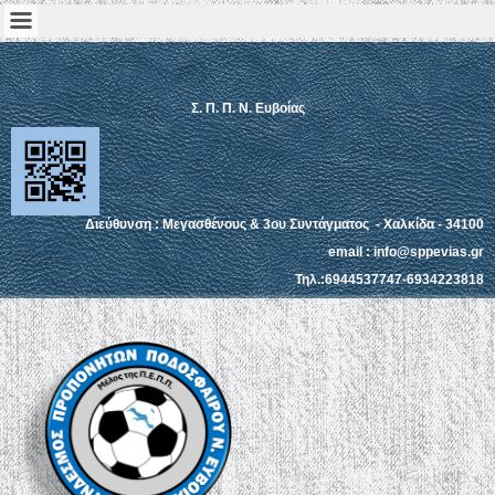
Σ. Π. Π. Ν. Ευβοίας
Διεύθυνση : Μεγασθένους & 3ου Συντάγματος - Χαλκίδα - 34100
email : info@sppevias.gr
Τηλ.:6944537747-6934223818