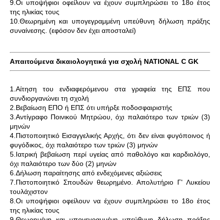
9.Οι υποψήφιοι οφείλουν να έχουν συμπληρώσει το 18ο έτος
της ηλικίας τους
10.Θεωρημένη και υπογεγραμμένη υπεύθυνη δήλωση πράξης
συναίνεσης. (εφόσον δεν έχει αποσταλεί)
Απαιτούμενα δικαιολογητικά για σχολή NATIONAL C GK
1.Αίτηση του ενδιαφερόμενου στα γραφεία της ΕΠΣ που
συνδιοργανώνει τη σχολή
2.Βεβαίωση ΕΠΟ ή ΕΠΣ ότι υπήρξε ποδοσφαιριστής
3.Αντίγραφο Ποινικού Μητρώου, όχι παλαιότερο των τριών (3)
μηνών
4.Πιστοποιητικό Εισαγγελικής Αρχής, ότι δεν είναι φυγόποινος ή
φυγόδικος, όχι παλαιότερο των τριών (3) μηνών
5.Ιατρική βεβαίωση περί υγείας από παθολόγο και καρδιολόγο,
όχι παλαιότερο των δύο (2) μηνών
6.Δήλωση παραίτησης από ενδεχόμενες αξιώσεις
7.Πιστοποιητικό Σπουδών θεωρημένο. Απολυτήριο Γ' Λυκείου
τουλάχιστον
8.Οι υποψήφιοι οφείλουν να έχουν συμπληρώσει το 18ο έτος
της ηλικίας τους
9.Θεωρημένη και υπογεγραμμένη υπεύθυνη δήλωση πράξης