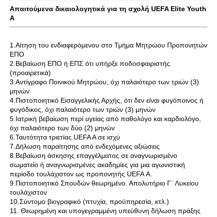
Απαιτούμενα δικαιολογητικά για τη σχολή UEFA Elite Youth
Α
1.Αίτηση του ενδιαφερόμενου στο Τμήμα Μητρώου Προπονητών
ΕΠΟ
2.Βεβαίωση ΕΠΟ ή ΕΠΣ ότι υπήρξε ποδοσφαιριστής
(προαιρετικά)
3.Αντίγραφο Ποινικού Μητρώου, όχι παλαιότερο των τριών (3)
μηνών
4.Πιστοποιητικό Εισαγγελικής Αρχής, ότι δεν είναι φυγόποινος ή
φυγόδικος, όχι παλαιότερο των τριών (3) μηνών
5.Ιατρική βεβαίωση περί υγείας από παθολόγο και καρδιολόγο,
όχι παλαιότερο των δύο (2) μηνών
6.Ταυτότητα τριετίας UEFA A σε ισχύ
7.Δήλωση παραίτησης από ενδεχόμενες αξιώσεις
8.Βεβαίωση άσκησης επαγγέλματος σε αναγνωρισμένο
σωματείο ή αναγνωρισμένες ακαδημίες για μια αγωνιστική
περίοδο τουλάχιστον ως προπονητής UEFA Α.
9.Πιστοποιητικό Σπουδών θεωρημένο. Απολυτήριο Γ΄ Λυκείου
τουλάχιστον
10.Σύντομο βιογραφικό (πτυχία, προϋπηρεσία, κτλ.)
11. Θεωρημένη και υπογεγραμμένη υπεύθυνη δήλωση πράξης