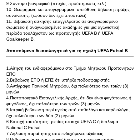
9.Σύντομο βιογραφικό (πτυχία, προϋπηρεσία, κτλ.)
10. Θεωρημένη και υπογεγραμμένη υπεύθυνη δήλωση πράξης
συναίνεσης. (εφόσον δεν έχει αποσταλεί)
11. Βεβαίωση άσκησης επαγγέλματος σε αναγνωρισμένο
σωματείο ή αναγνωρισμένες ακαδημίες για μια αγωνιστική
περίοδο τουλάχιστον ως προπονητής UEFA B ή UEFA
Goalkeeper B.
Απαιτούμενα δικαιολογητικά για τη σχολή UEFA Futsal B
1.Αίτηση του ενδιαφερόμενου στο Τμήμα Μητρώου Προπονητών
ΕΠΟ
2.Βεβαίωση ΕΠΟ ή ΕΠΣ ότι υπήρξε ποδοσφαιριστής
3.Αντίγραφο Ποινικού Μητρώου, όχι παλαιότερο των τριών (3)
μηνών
4.Πιστοποιητικό Εισαγγελικής Αρχής, ότι δεν είναι φυγόποινος ή
φυγόδικος, όχι παλαιότερο των τριών (3) μηνών
5.Ιατρική βεβαίωση περί υγείας από παθολόγο και καρδιολόγο,
όχι παλαιότερο των δύο (2) μηνών
6.Κατοχή ταυτότητας τριετίας σε ισχύ UEFA C ή δίπλωμα
National C Futsal
7.Δήλωση παραίτησης από ενδεχόμενες αξιώσεις
8.Βεβαίωση άσκησης επαγγέλματος σε αναγνωρισμένο