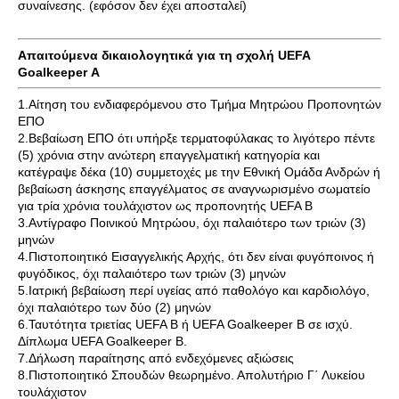
συναίνεσης. (εφόσον δεν έχει αποσταλεί)
Απαιτούμενα δικαιολογητικά για τη σχολή UEFA
Goalkeeper Α
1.Αίτηση του ενδιαφερόμενου στο Τμήμα Μητρώου Προπονητών
ΕΠΟ
2.Βεβαίωση ΕΠΟ ότι υπήρξε τερματοφύλακας το λιγότερο πέντε
(5) χρόνια στην ανώτερη επαγγελματική κατηγορία και
κατέγραψε δέκα (10) συμμετοχές με την Εθνική Ομάδα Ανδρών ή
βεβαίωση άσκησης επαγγέλματος σε αναγνωρισμένο σωματείο
για τρία χρόνια τουλάχιστον ως προπονητής UEFA B
3.Αντίγραφο Ποινικού Μητρώου, όχι παλαιότερο των τριών (3)
μηνών
4.Πιστοποιητικό Εισαγγελικής Αρχής, ότι δεν είναι φυγόποινος ή
φυγόδικος, όχι παλαιότερο των τριών (3) μηνών
5.Ιατρική βεβαίωση περί υγείας από παθολόγο και καρδιολόγο,
όχι παλαιότερο των δύο (2) μηνών
6.Ταυτότητα τριετίας UEFA B ή UEFA Goalkeeper B σε ισχύ.
Δίπλωμα UEFA Goalkeeper B.
7.Δήλωση παραίτησης από ενδεχόμενες αξιώσεις
8.Πιστοποιητικό Σπουδών θεωρημένο. Απολυτήριο Γ΄ Λυκείου
τουλάχιστον