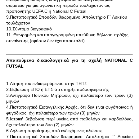
σωματείο για μια αγωνιστική περίοδο τουλάχιστον ως
προπονητής UEFA C ή National C Futsal
9.Πιστοποιητικό Σπουδών θεωρημένο. Απολυτήριο Γ΄ Λυκείου
τουλάχιστον
10.Σύντομο βιογραφικό
11. Θεωρημένη και υπογεγραμμένη υπεύθυνη δήλωση πράξης
συναίνεσης (εφόσον δεν έχει αποσταλεί)
Απαιτούμενα δικαιολογητικά για τη σχολή NATIONAL C
FUTSAL
1.Αίτηση του ενδιαφερόμενου στην ΠΕΠΣ
2.Βεβαίωση ΕΠΟ ή ΕΠΣ ότι υπήρξε ποδοσφαιριστής
3.Αντίγραφο Ποινικού Μητρώου, όχι παλαιότερο των τριών (3)
μηνών
4.Πιστοποιητικό Εισαγγελικής Αρχής, ότι δεν είναι φυγόποινος ή
φυγόδικος, όχι παλαιότερο των τριών (3) μηνών
5.Ιατρική βεβαίωση περί υγείας από παθολόγο και καρδιολόγο,
όχι παλαιότερο των δύο (2) μηνών
6.Δήλωση παραίτησης από ενδεχόμενες αξιώσεις
7.Πιστοποιητικό Σπουδών θεωρημένο. Απολυτήριο Γ΄ Λυκείου