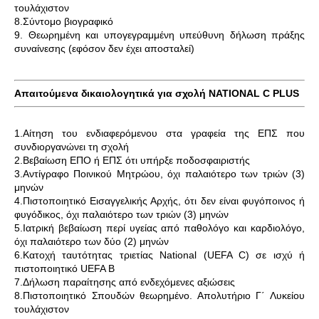
τουλάχιστον
8.Σύντομο βιογραφικό
9. Θεωρημένη και υπογεγραμμένη υπεύθυνη δήλωση πράξης
συναίνεσης (εφόσον δεν έχει αποσταλεί)
Απαιτούμενα δικαιολογητικά για σχολή NATIONAL C PLUS
1.Αίτηση του ενδιαφερόμενου στα γραφεία της ΕΠΣ που
συνδιοργανώνει τη σχολή
2.Βεβαίωση ΕΠΟ ή ΕΠΣ ότι υπήρξε ποδοσφαιριστής
3.Αντίγραφο Ποινικού Μητρώου, όχι παλαιότερο των τριών (3)
μηνών
4.Πιστοποιητικό Εισαγγελικής Αρχής, ότι δεν είναι φυγόποινος ή
φυγόδικος, όχι παλαιότερο των τριών (3) μηνών
5.Ιατρική βεβαίωση περί υγείας από παθολόγο και καρδιολόγο,
όχι παλαιότερο των δύο (2) μηνών
6.Κατοχή ταυτότητας τριετίας National (UEFA C) σε ισχύ ή
πιστοποιητικό UEFA B
7.Δήλωση παραίτησης από ενδεχόμενες αξιώσεις
8.Πιστοποιητικό Σπουδών θεωρημένο. Απολυτήριο Γ΄ Λυκείου
τουλάχιστον